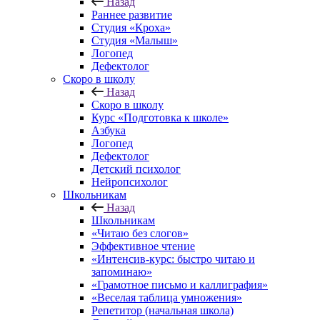
Назад
Раннее развитие
Студия «Кроха»
Студия «Малыш»
Логопед
Дефектолог
Скоро в школу
Назад
Скоро в школу
Курс «Подготовка к школе»
Азбука
Логопед
Дефектолог
Детский психолог
Нейропсихолог
Школьникам
Назад
Школьникам
«Читаю без слогов»
Эффективное чтение
«Интенсив-курс: быстро читаю и
запоминаю»
«Грамотное письмо и каллиграфия»
«Веселая таблица умножения»
Репетитор (начальная школа)