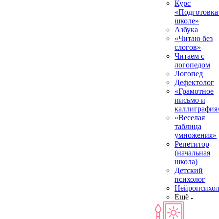
Курс
«Подготовка
школе»
Азбука
«Читаю без
слогов»
Читаем с
логопедом
Логопед
Дефектолог
«Грамотное
письмо и
каллиграфия
«Веселая
таблица
умножения»
Репетитор
(начальная
школа)
Детский
психолог
Нейропсихол
Ещё