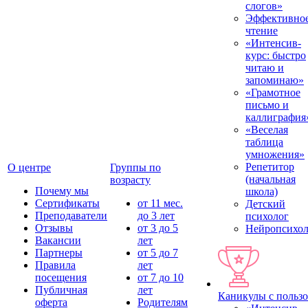
слогов»
Эффективно
чтение
«Интенсив-
курс: быстро
читаю и
запоминаю»
«Грамотное
письмо и
каллиграфия
«Веселая
таблица
умножения»
Репетитор
О центре
Группы по
(начальная
возрасту
Почему мы
школа)
Сертификаты
от 11 мес.
Детский
Преподаватели
до 3 лет
психолог
Отзывы
от 3 до 5
Нейропсихол
Вакансии
лет
Партнеры
от 5 до 7
Правила
лет
посещения
от 7 до 10
Публичная
лет
Каникулы с польз
оферта
Родителям