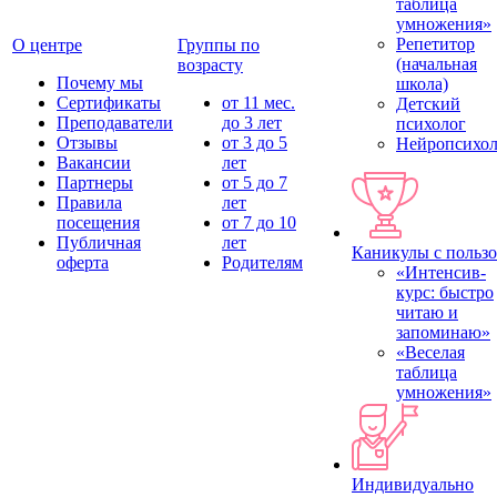
таблица
умножения»
Репетитор
О центре
Группы по
(начальная
возрасту
Почему мы
школа)
Сертификаты
от 11 мес.
Детский
Преподаватели
до 3 лет
психолог
Отзывы
от 3 до 5
Нейропсихол
Вакансии
лет
Партнеры
от 5 до 7
Правила
лет
посещения
от 7 до 10
Публичная
лет
Каникулы с польз
оферта
Родителям
«Интенсив-
курс: быстро
читаю и
запоминаю»
«Веселая
таблица
умножения»
Индивидуально