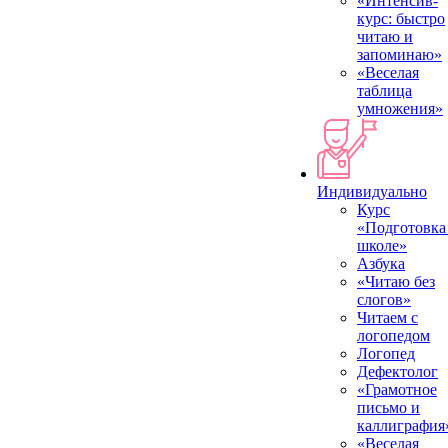
«Интенсив-
курс: быстро
читаю и
запоминаю»
«Веселая
таблица
умножения»
Индивидуально
Курс
«Подготовка
школе»
Азбука
«Читаю без
слогов»
Читаем с
логопедом
Логопед
Дефектолог
«Грамотное
письмо и
каллиграфия
«Веселая