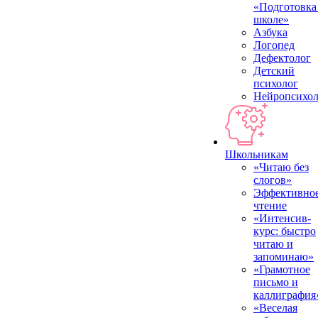
«Подготовка
школе»
Азбука
Логопед
Дефектолог
Детский
психолог
Нейропсихол
Школьникам
«Читаю без
слогов»
Эффективно
чтение
«Интенсив-
курс: быстро
читаю и
запоминаю»
«Грамотное
письмо и
каллиграфия
«Веселая