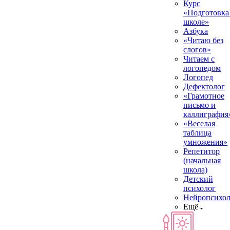
Курс
«Подготовка
школе»
Азбука
«Читаю без
слогов»
Читаем с
логопедом
Логопед
Дефектолог
«Грамотное
письмо и
каллиграфия
«Веселая
таблица
умножения»
Репетитор
(начальная
школа)
Детский
психолог
Нейропсихол
Ещё