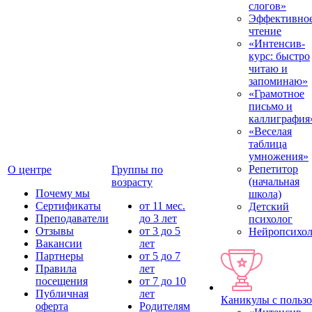
слогов»
Эффективно
чтение
«Интенсив-
курс: быстро
читаю и
запоминаю»
«Грамотное
письмо и
каллиграфия
«Веселая
таблица
умножения»
Репетитор
О центре
Группы по
(начальная
возрасту
Почему мы
школа)
Сертификаты
от 11 мес.
Детский
Преподаватели
до 3 лет
психолог
Отзывы
от 3 до 5
Нейропсихол
Вакансии
лет
Партнеры
от 5 до 7
Правила
лет
посещения
от 7 до 10
Публичная
лет
Каникулы с польз
оферта
Родителям