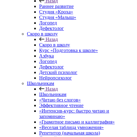
Назад
Раннее развитие
Студия «Кроха»
Студия «Малыш»
Логопед
Дефектолог
Скоро в школу
Назад
Скоро в школу
Курс «Подготовка к школе»
Азбука
Логопед
Дефектолог
Детский психолог
Нейропсихолог
Школьникам
Назад
Школьникам
«Читаю без слогов»
Эффективное чтение
«Интенсив-курс: быстро читаю и
запоминаю»
«Грамотное письмо и каллиграфия»
«Веселая таблица умножения»
Репетитор (начальная школа)