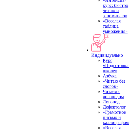
«Интенсив-
курс: быстро
читаю и
запоминаю»
«Веселая
таблица
умножения»
Индивидуально
Курс
«Подготовка
школе»
Азбука
«Читаю без
слогов»
Читаем с
логопедом
Логопед
Дефектолог
«Грамотное
письмо и
каллиграфия
«Веселая