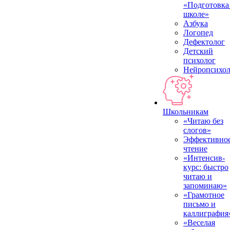
«Подготовка
школе»
Азбука
Логопед
Дефектолог
Детский
психолог
Нейропсихол
Школьникам
«Читаю без
слогов»
Эффективно
чтение
«Интенсив-
курс: быстро
читаю и
запоминаю»
«Грамотное
письмо и
каллиграфия
«Веселая