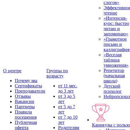
слогов»
Эффективно
чтение
«Интенсив-
курс: быстро
читаю и
запоминаю»
«Грамотное
письмо и
каллиграфия
«Веселая
таблица
умножения»
Репетитор
О центре
Группы по
(начальная
возрасту
Почему мы
школа)
Сертификаты
от 11 мес.
Детский
Преподаватели
до 3 лет
психолог
Отзывы
от 3 до 5
Нейропсихол
Вакансии
лет
Партнеры
от 5 до 7
Правила
лет
посещения
от 7 до 10
Публичная
лет
Каникулы с польз
оферта
Родителям