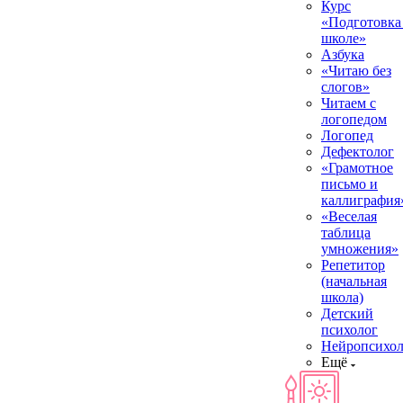
Курс
«Подготовка
школе»
Азбука
«Читаю без
слогов»
Читаем с
логопедом
Логопед
Дефектолог
«Грамотное
письмо и
каллиграфия
«Веселая
таблица
умножения»
Репетитор
(начальная
школа)
Детский
психолог
Нейропсихол
Ещё