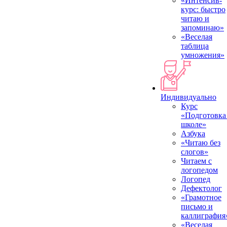
«Интенсив-
курс: быстро
читаю и
запоминаю»
«Веселая
таблица
умножения»
Индивидуально
Курс
«Подготовка
школе»
Азбука
«Читаю без
слогов»
Читаем с
логопедом
Логопед
Дефектолог
«Грамотное
письмо и
каллиграфия
«Веселая