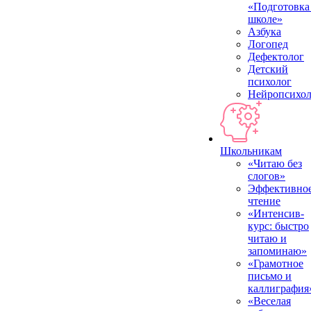
«Подготовка
школе»
Азбука
Логопед
Дефектолог
Детский
психолог
Нейропсихол
Школьникам
«Читаю без
слогов»
Эффективно
чтение
«Интенсив-
курс: быстро
читаю и
запоминаю»
«Грамотное
письмо и
каллиграфия
«Веселая