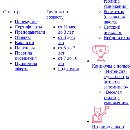
таблица
умножения»
Репетитор
О центре
Группы по
(начальная
возрасту
Почему мы
школа)
Сертификаты
от 11 мес.
Детский
Преподаватели
до 3 лет
психолог
Отзывы
от 3 до 5
Нейропсихол
Вакансии
лет
Партнеры
от 5 до 7
Правила
лет
посещения
от 7 до 10
Публичная
лет
Каникулы с польз
оферта
Родителям
«Интенсив-
курс: быстро
читаю и
запоминаю»
«Веселая
таблица
умножения»
Индивидуально