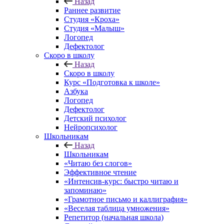
Назад
Раннее развитие
Студия «Кроха»
Студия «Малыш»
Логопед
Дефектолог
Скоро в школу
Назад
Скоро в школу
Курс «Подготовка к школе»
Азбука
Логопед
Дефектолог
Детский психолог
Нейропсихолог
Школьникам
Назад
Школьникам
«Читаю без слогов»
Эффективное чтение
«Интенсив-курс: быстро читаю и
запоминаю»
«Грамотное письмо и каллиграфия»
«Веселая таблица умножения»
Репетитор (начальная школа)