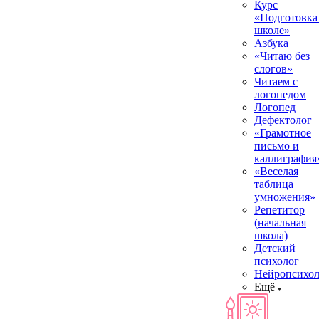
Курс
«Подготовка
школе»
Азбука
«Читаю без
слогов»
Читаем с
логопедом
Логопед
Дефектолог
«Грамотное
письмо и
каллиграфия
«Веселая
таблица
умножения»
Репетитор
(начальная
школа)
Детский
психолог
Нейропсихол
Ещё