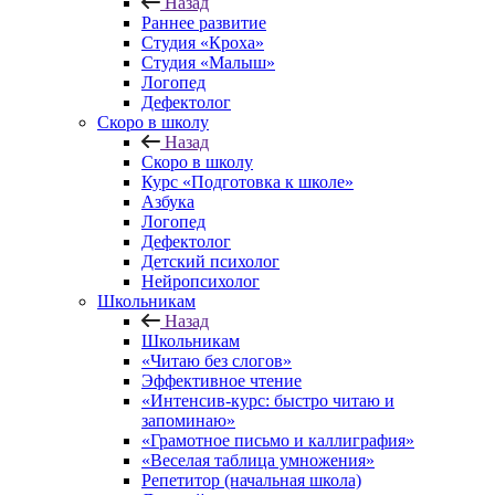
Назад
Раннее развитие
Студия «Кроха»
Студия «Малыш»
Логопед
Дефектолог
Скоро в школу
Назад
Скоро в школу
Курс «Подготовка к школе»
Азбука
Логопед
Дефектолог
Детский психолог
Нейропсихолог
Школьникам
Назад
Школьникам
«Читаю без слогов»
Эффективное чтение
«Интенсив-курс: быстро читаю и
запоминаю»
«Грамотное письмо и каллиграфия»
«Веселая таблица умножения»
Репетитор (начальная школа)