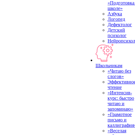
«Подготовка
школе»
Азбука
Логопед
Дефектолог
Детский
психолог
Нейропсихол
Школьникам
«Читаю без
слогов»
Эффективно
чтение
«Интенсив-
курс: быстро
читаю и
запоминаю»
«Грамотное
письмо и
каллиграфия
«Веселая