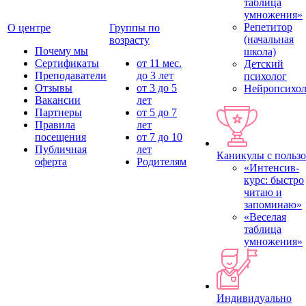
таблица
умножения»
Репетитор
О центре
Группы по
(начальная
возрасту
Почему мы
школа)
Сертификаты
от 11 мес.
Детский
Преподаватели
до 3 лет
психолог
Отзывы
от 3 до 5
Нейропсихол
Вакансии
лет
Партнеры
от 5 до 7
Правила
лет
посещения
от 7 до 10
Публичная
лет
Каникулы с польз
оферта
Родителям
«Интенсив-
курс: быстро
читаю и
запоминаю»
«Веселая
таблица
умножения»
Индивидуально