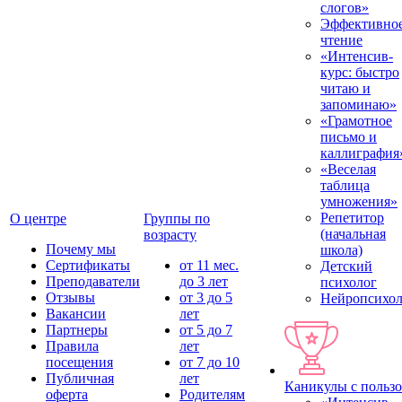
слогов»
Эффективно
чтение
«Интенсив-
курс: быстро
читаю и
запоминаю»
«Грамотное
письмо и
каллиграфия
«Веселая
таблица
умножения»
Репетитор
О центре
Группы по
(начальная
возрасту
Почему мы
школа)
Сертификаты
от 11 мес.
Детский
Преподаватели
до 3 лет
психолог
Отзывы
от 3 до 5
Нейропсихол
Вакансии
лет
Партнеры
от 5 до 7
Правила
лет
посещения
от 7 до 10
Публичная
лет
Каникулы с польз
оферта
Родителям