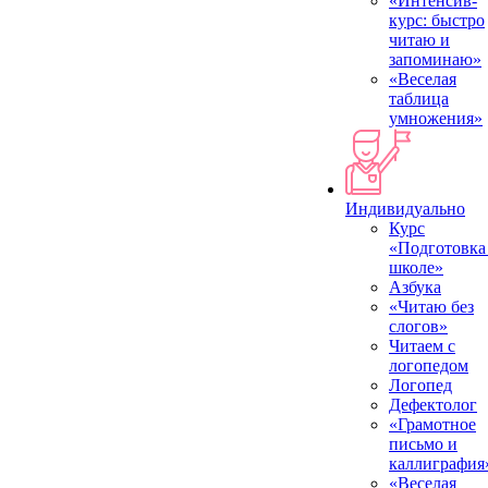
«Интенсив-
курс: быстро
читаю и
запоминаю»
«Веселая
таблица
умножения»
Индивидуально
Курс
«Подготовка
школе»
Азбука
«Читаю без
слогов»
Читаем с
логопедом
Логопед
Дефектолог
«Грамотное
письмо и
каллиграфия
«Веселая