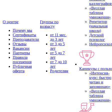
каллиграфия
«Веселая
таблица
умножения»
Репетитор
О центре
Группы по
(начальная
возрасту
Почему мы
школа)
Сертификаты
от 11 мес.
Детский
Преподаватели
до 3 лет
психолог
Отзывы
от 3 до 5
Нейропсихол
Вакансии
лет
Партнеры
от 5 до 7
Правила
лет
посещения
от 7 до 10
Публичная
лет
Каникулы с польз
оферта
Родителям
«Интенсив-
курс: быстро
читаю и
запоминаю»
«Веселая
таблица
умножения»