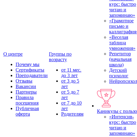
курс: быстро
читаю и
запоминаю»
«Грамотное
письмо и
каллиграфия
«Веселая
таблица
умножения»
Репетитор
О центре
Группы по
(начальная
возрасту
Почему мы
школа)
Сертификаты
от 11 мес.
Детский
Преподаватели
до 3 лет
психолог
Отзывы
от 3 до 5
Нейропсихол
Вакансии
лет
Партнеры
от 5 до 7
Правила
лет
посещения
от 7 до 10
Публичная
лет
Каникулы с польз
оферта
Родителям
«Интенсив-
курс: быстро
читаю и
запоминаю»