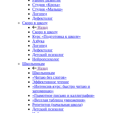
Раннее развитие
Студия «Кроха»
Студия «Малыш»
Логопед
Дефектолог
Скоро в школу
Назад
Скоро в школу
Курс «Подготовка к школе»
Азбука
Логопед
Дефектолог
Детский психолог
Нейропсихолог
Школьникам
Назад
Школьникам
«Читаю без слогов»
Эффективное чтение
«Интенсив-курс: быстро читаю и
запоминаю»
«Грамотное письмо и каллиграфия»
«Веселая таблица умножения»
Репетитор (начальная школа)
Детский психолог