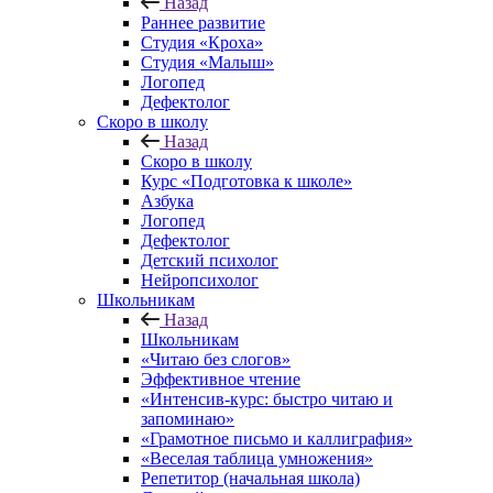
Назад
Раннее развитие
Студия «Кроха»
Студия «Малыш»
Логопед
Дефектолог
Скоро в школу
Назад
Скоро в школу
Курс «Подготовка к школе»
Азбука
Логопед
Дефектолог
Детский психолог
Нейропсихолог
Школьникам
Назад
Школьникам
«Читаю без слогов»
Эффективное чтение
«Интенсив-курс: быстро читаю и
запоминаю»
«Грамотное письмо и каллиграфия»
«Веселая таблица умножения»
Репетитор (начальная школа)