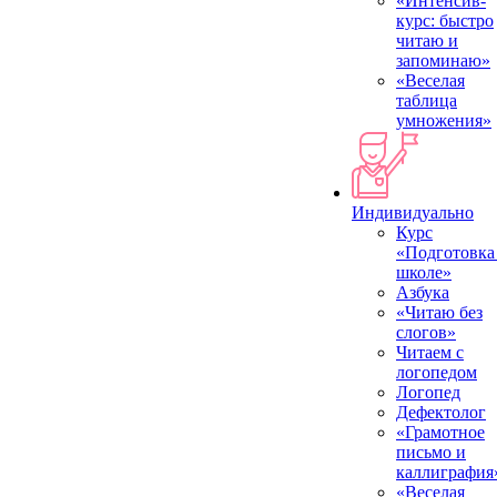
«Интенсив-
курс: быстро
читаю и
запоминаю»
«Веселая
таблица
умножения»
Индивидуально
Курс
«Подготовка
школе»
Азбука
«Читаю без
слогов»
Читаем с
логопедом
Логопед
Дефектолог
«Грамотное
письмо и
каллиграфия
«Веселая