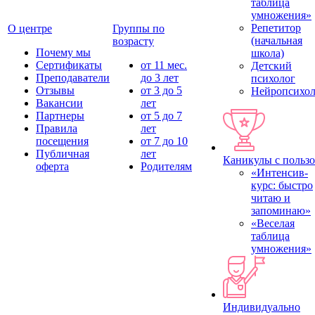
таблица
умножения»
Репетитор
О центре
Группы по
(начальная
возрасту
Почему мы
школа)
Сертификаты
от 11 мес.
Детский
Преподаватели
до 3 лет
психолог
Отзывы
от 3 до 5
Нейропсихол
Вакансии
лет
Партнеры
от 5 до 7
Правила
лет
посещения
от 7 до 10
Публичная
лет
Каникулы с польз
оферта
Родителям
«Интенсив-
курс: быстро
читаю и
запоминаю»
«Веселая
таблица
умножения»
Индивидуально