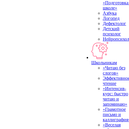
«Подготовка
школе»
Азбука
Логопед
Дефектолог
Детский
психолог
Нейропсихол
Школьникам
«Читаю без
слогов»
Эффективно
чтение
«Интенсив-
курс: быстро
читаю и
запоминаю»
«Грамотное
письмо и
каллиграфия
«Веселая