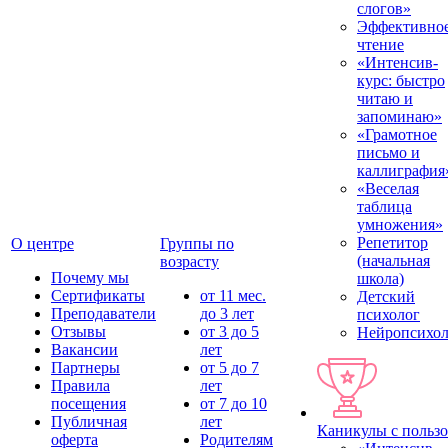
слогов»
Эффективно
чтение
«Интенсив-
курс: быстро
читаю и
запоминаю»
«Грамотное
письмо и
каллиграфия
«Веселая
таблица
умножения»
Репетитор
О центре
Группы по
(начальная
возрасту
Почему мы
школа)
Сертификаты
от 11 мес.
Детский
Преподаватели
до 3 лет
психолог
Отзывы
от 3 до 5
Нейропсихол
Вакансии
лет
Партнеры
от 5 до 7
Правила
лет
посещения
от 7 до 10
Публичная
лет
Каникулы с польз
оферта
Родителям