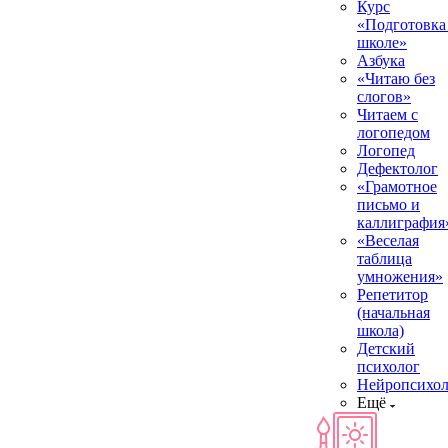
Курс
«Подготовка
школе»
Азбука
«Читаю без
слогов»
Читаем с
логопедом
Логопед
Дефектолог
«Грамотное
письмо и
каллиграфия
«Веселая
таблица
умножения»
Репетитор
(начальная
школа)
Детский
психолог
Нейропсихол
Ещё