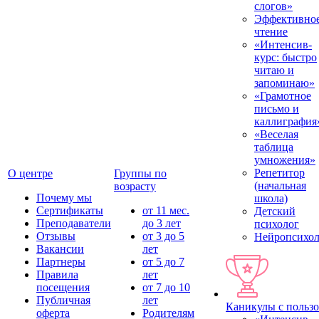
слогов»
Эффективно
чтение
«Интенсив-
курс: быстро
читаю и
запоминаю»
«Грамотное
письмо и
каллиграфия
«Веселая
таблица
умножения»
Репетитор
О центре
Группы по
(начальная
возрасту
Почему мы
школа)
Сертификаты
от 11 мес.
Детский
Преподаватели
до 3 лет
психолог
Отзывы
от 3 до 5
Нейропсихол
Вакансии
лет
Партнеры
от 5 до 7
Правила
лет
посещения
от 7 до 10
Публичная
лет
Каникулы с польз
оферта
Родителям