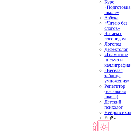
Курс
«Подготовка
школе»
Азбука
«Читаю без
слогов»
Читаем с
логопедом
Логопед
Дефектолог
«Грамотное
письмо и
каллиграфия
«Веселая
таблица
умножения»
Репетитор
(начальная
школа)
Детский
психолог
Нейропсихол
Ещё