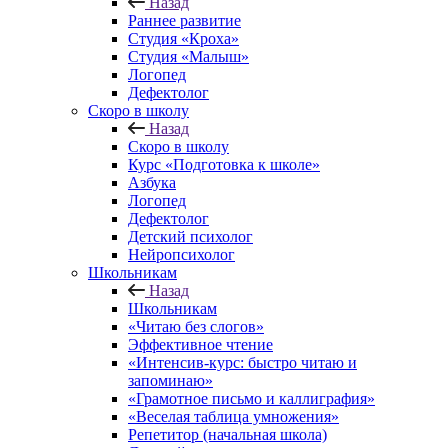
Назад
Раннее развитие
Студия «Кроха»
Студия «Малыш»
Логопед
Дефектолог
Скоро в школу
Назад
Скоро в школу
Курс «Подготовка к школе»
Азбука
Логопед
Дефектолог
Детский психолог
Нейропсихолог
Школьникам
Назад
Школьникам
«Читаю без слогов»
Эффективное чтение
«Интенсив-курс: быстро читаю и
запоминаю»
«Грамотное письмо и каллиграфия»
«Веселая таблица умножения»
Репетитор (начальная школа)