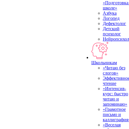
«Подготовка
школе»
Азбука
Логопед
Дефектолог
Детский
психолог
Нейропсихол
Школьникам
«Читаю без
слогов»
Эффективно
чтение
«Интенсив-
курс: быстро
читаю и
запоминаю»
«Грамотное
письмо и
каллиграфия
«Веселая