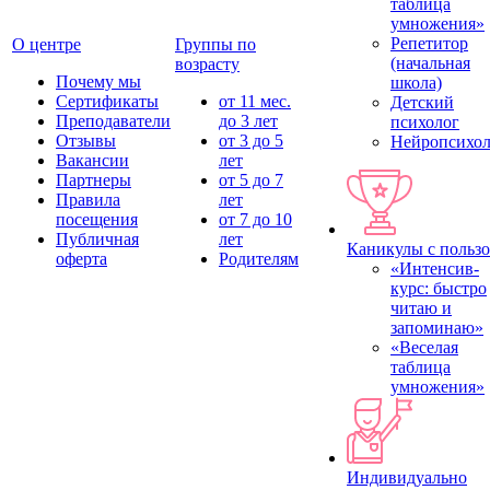
таблица
умножения»
Репетитор
О центре
Группы по
(начальная
возрасту
Почему мы
школа)
Сертификаты
от 11 мес.
Детский
Преподаватели
до 3 лет
психолог
Отзывы
от 3 до 5
Нейропсихол
Вакансии
лет
Партнеры
от 5 до 7
Правила
лет
посещения
от 7 до 10
Публичная
лет
Каникулы с польз
оферта
Родителям
«Интенсив-
курс: быстро
читаю и
запоминаю»
«Веселая
таблица
умножения»
Индивидуально