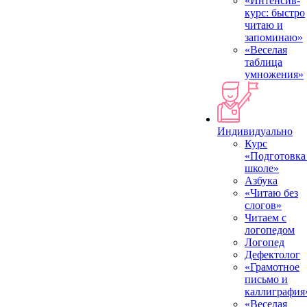
«Интенсив-
курс: быстро
читаю и
запоминаю»
«Веселая
таблица
умножения»
Индивидуально
Курс
«Подготовка
школе»
Азбука
«Читаю без
слогов»
Читаем с
логопедом
Логопед
Дефектолог
«Грамотное
письмо и
каллиграфия
«Веселая