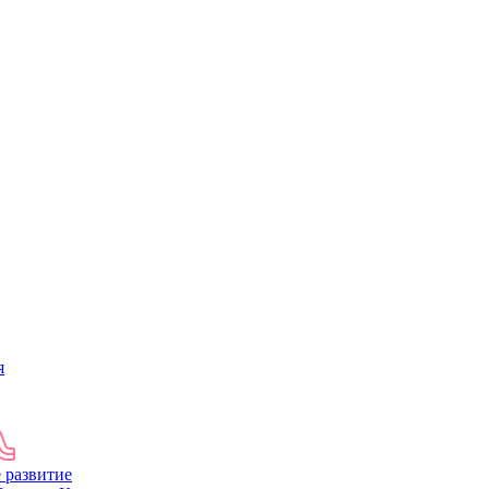
я
 развитие