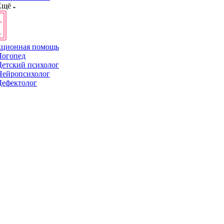
Ещё
кционная помощь
Логопед
Детский психолог
Нейропсихолог
Дефектолог