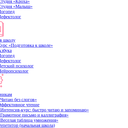
Студия «Кроха»
Студия «Малыш»
Логопед
Дефектолог
в школу
Курс «Подготовка к школе»
Азбука
Логопед
Дефектолог
Детский психолог
Нейропсихолог
никам
«Читаю без слогов»
Эффективное чтение
«Интенсив-курс: быстро читаю и запоминаю»
«Грамотное письмо и каллиграфия»
«Веселая таблица умножения»
Репетитор (начальная школа)