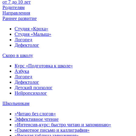
от 7 до 10 лет
Родителям
Направления
Раннее развитие
Студия «Кроха»
Студия «Малыш»
Логопед
Дефектолог
Скоро в школу
Курс «Подготовка к школе»
Азбука
Логопед
Дефектолог
Детский психолог
Нейропсихолог
Школьникам
«Читаю без слогов»
Эффективное чтение
«Интенсив-курс: быстро читаю и запоминаю»
«Грамотное письмо и каллиграфия»
«Веселая таблица умножения»