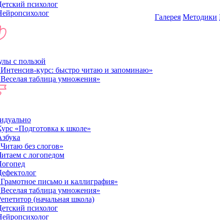
Детский психолог
Нейропсихолог
Галерея
Методики
лы с пользой
«Интенсив-курс: быстро читаю и запоминаю»
«Веселая таблица умножения»
идуально
Курс «Подготовка к школе»
Азбука
«Читаю без слогов»
Читаем с логопедом
Логопед
Дефектолог
«Грамотное письмо и каллиграфия»
«Веселая таблица умножения»
Репетитор (начальная школа)
Детский психолог
Нейропсихолог