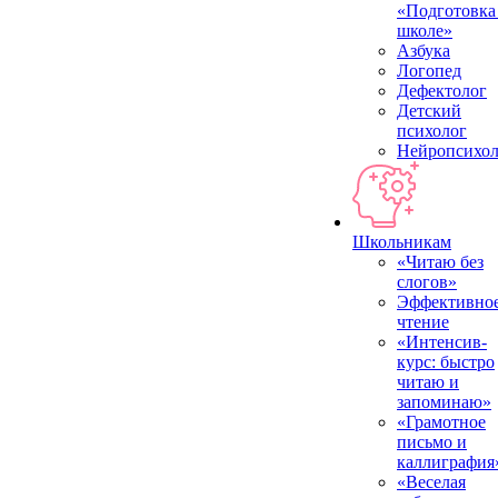
«Подготовка
школе»
Азбука
Логопед
Дефектолог
Детский
психолог
Нейропсихол
Школьникам
«Читаю без
слогов»
Эффективно
чтение
«Интенсив-
курс: быстро
читаю и
запоминаю»
«Грамотное
письмо и
каллиграфия
«Веселая