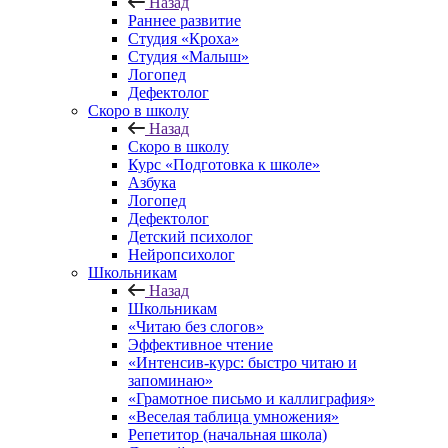
Назад
Раннее развитие
Студия «Кроха»
Студия «Малыш»
Логопед
Дефектолог
Скоро в школу
Назад
Скоро в школу
Курс «Подготовка к школе»
Азбука
Логопед
Дефектолог
Детский психолог
Нейропсихолог
Школьникам
Назад
Школьникам
«Читаю без слогов»
Эффективное чтение
«Интенсив-курс: быстро читаю и
запоминаю»
«Грамотное письмо и каллиграфия»
«Веселая таблица умножения»
Репетитор (начальная школа)