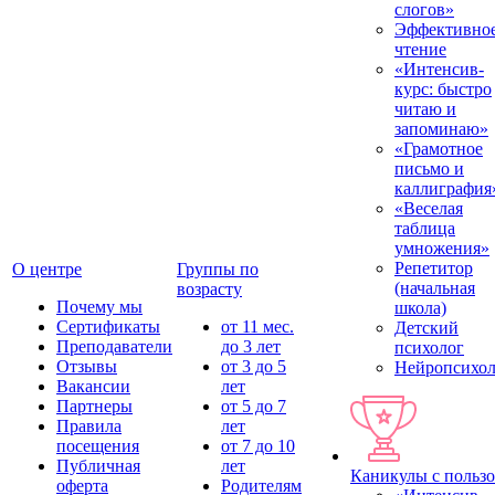
слогов»
Эффективно
чтение
«Интенсив-
курс: быстро
читаю и
запоминаю»
«Грамотное
письмо и
каллиграфия
«Веселая
таблица
умножения»
Репетитор
О центре
Группы по
(начальная
возрасту
Почему мы
школа)
Сертификаты
от 11 мес.
Детский
Преподаватели
до 3 лет
психолог
Отзывы
от 3 до 5
Нейропсихол
Вакансии
лет
Партнеры
от 5 до 7
Правила
лет
посещения
от 7 до 10
Публичная
лет
Каникулы с польз
оферта
Родителям