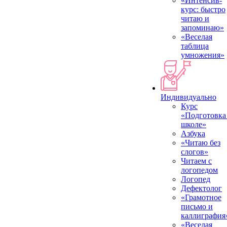
«Интенсив-
курс: быстро
читаю и
запоминаю»
«Веселая
таблица
умножения»
Индивидуально
Курс
«Подготовка
школе»
Азбука
«Читаю без
слогов»
Читаем с
логопедом
Логопед
Дефектолог
«Грамотное
письмо и
каллиграфия
«Веселая