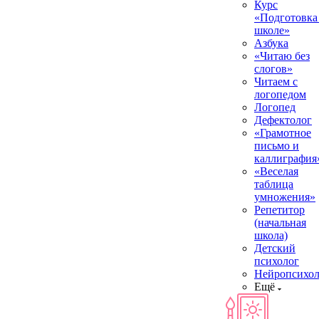
Курс
«Подготовка
школе»
Азбука
«Читаю без
слогов»
Читаем с
логопедом
Логопед
Дефектолог
«Грамотное
письмо и
каллиграфия
«Веселая
таблица
умножения»
Репетитор
(начальная
школа)
Детский
психолог
Нейропсихол
Ещё