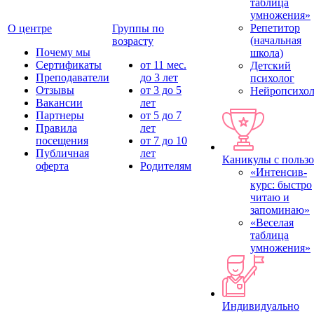
таблица
умножения»
Репетитор
О центре
Группы по
(начальная
возрасту
Почему мы
школа)
Сертификаты
от 11 мес.
Детский
Преподаватели
до 3 лет
психолог
Отзывы
от 3 до 5
Нейропсихол
Вакансии
лет
Партнеры
от 5 до 7
Правила
лет
посещения
от 7 до 10
Публичная
лет
Каникулы с польз
оферта
Родителям
«Интенсив-
курс: быстро
читаю и
запоминаю»
«Веселая
таблица
умножения»
Индивидуально