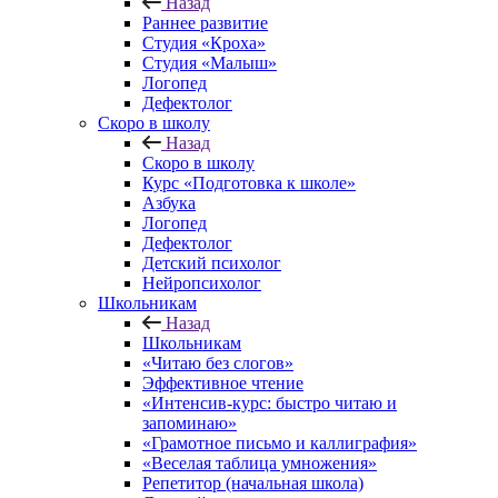
Назад
Раннее развитие
Студия «Кроха»
Студия «Малыш»
Логопед
Дефектолог
Скоро в школу
Назад
Скоро в школу
Курс «Подготовка к школе»
Азбука
Логопед
Дефектолог
Детский психолог
Нейропсихолог
Школьникам
Назад
Школьникам
«Читаю без слогов»
Эффективное чтение
«Интенсив-курс: быстро читаю и
запоминаю»
«Грамотное письмо и каллиграфия»
«Веселая таблица умножения»
Репетитор (начальная школа)