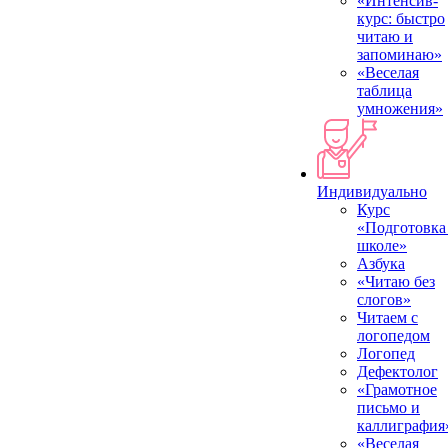
«Интенсив-
курс: быстро
читаю и
запоминаю»
«Веселая
таблица
умножения»
Индивидуально
Курс
«Подготовка
школе»
Азбука
«Читаю без
слогов»
Читаем с
логопедом
Логопед
Дефектолог
«Грамотное
письмо и
каллиграфия
«Веселая