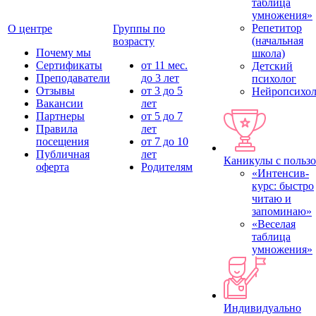
таблица
умножения»
Репетитор
О центре
Группы по
(начальная
возрасту
Почему мы
школа)
Сертификаты
от 11 мес.
Детский
Преподаватели
до 3 лет
психолог
Отзывы
от 3 до 5
Нейропсихол
Вакансии
лет
Партнеры
от 5 до 7
Правила
лет
посещения
от 7 до 10
Публичная
лет
Каникулы с польз
оферта
Родителям
«Интенсив-
курс: быстро
читаю и
запоминаю»
«Веселая
таблица
умножения»
Индивидуально