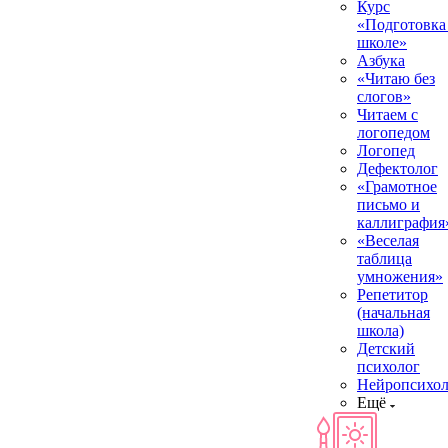
Курс
«Подготовка
школе»
Азбука
«Читаю без
слогов»
Читаем с
логопедом
Логопед
Дефектолог
«Грамотное
письмо и
каллиграфия
«Веселая
таблица
умножения»
Репетитор
(начальная
школа)
Детский
психолог
Нейропсихол
Ещё