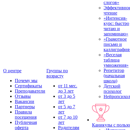
слогов»
Эффективно
чтение
«Интенсив-
курс: быстро
читаю и
запоминаю»
«Грамотное
письмо и
каллиграфия
«Веселая
таблица
умножения»
Репетитор
О центре
Группы по
(начальная
возрасту
Почему мы
школа)
Сертификаты
от 11 мес.
Детский
Преподаватели
до 3 лет
психолог
Отзывы
от 3 до 5
Нейропсихол
Вакансии
лет
Партнеры
от 5 до 7
Правила
лет
посещения
от 7 до 10
Публичная
лет
Каникулы с польз
оферта
Родителям