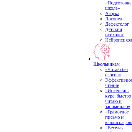
«Подготовка
школе»
Азбука
Логопед
Дефектолог
Детский
психолог
Нейропсихол
Школьникам
«Читаю без
слогов»
Эффективно
чтение
«Интенсив-
курс: быстро
читаю и
запоминаю»
«Грамотное
письмо и
каллиграфия
«Веселая