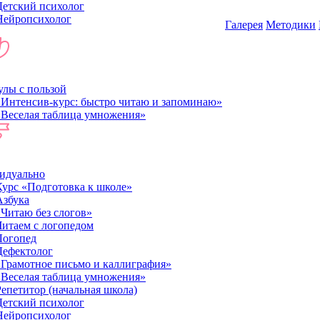
Детский психолог
Нейропсихолог
Галерея
Методики
лы с пользой
«Интенсив-курс: быстро читаю и запоминаю»
«Веселая таблица умножения»
идуально
Курс «Подготовка к школе»
Азбука
«Читаю без слогов»
Читаем с логопедом
Логопед
Дефектолог
«Грамотное письмо и каллиграфия»
«Веселая таблица умножения»
Репетитор (начальная школа)
Детский психолог
Нейропсихолог