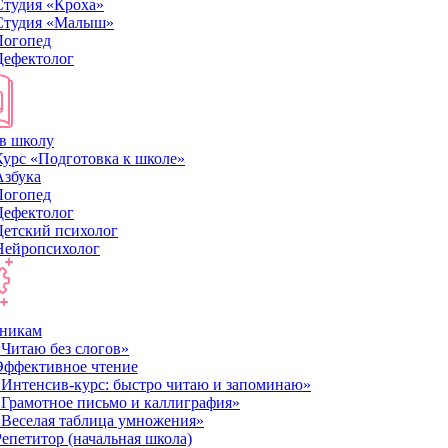
Студия «Кроха»
Студия «Малыш»
Логопед
Дефектолог
в школу
Курс «Подготовка к школе»
Азбука
Логопед
Дефектолог
Детский психолог
Нейропсихолог
никам
«Читаю без слогов»
Эффективное чтение
«Интенсив-курс: быстро читаю и запоминаю»
«Грамотное письмо и каллиграфия»
«Веселая таблица умножения»
Репетитор (начальная школа)