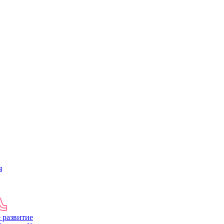
я
 развитие