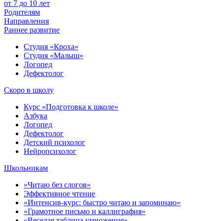
от 7 до 10 лет
Родителям
Направления
Раннее развитие
Студия «Кроха»
Студия «Малыш»
Логопед
Дефектолог
Скоро в школу
Курс «Подготовка к школе»
Азбука
Логопед
Дефектолог
Детский психолог
Нейропсихолог
Школьникам
«Читаю без слогов»
Эффективное чтение
«Интенсив-курс: быстро читаю и запоминаю»
«Грамотное письмо и каллиграфия»
«Веселая таблица умножения»