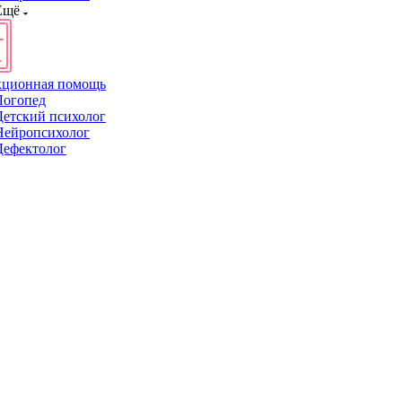
Ещё
кционная помощь
Логопед
Детский психолог
Нейропсихолог
Дефектолог